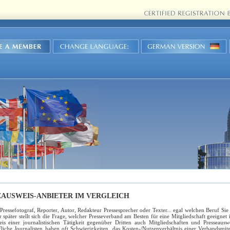
EAUSWEIS-ANBIETER IM VERGLEICH
, Pressefotograf, Reporter, Autor, Redakteur Pressesprecher oder Texter... egal welchen Beruf Si
 später stellt sich die Frage, welcher Presseverband am Besten für eine Mitgliedschaft geeignet is
is einer journalistischen Tätigkeit gegenüber Dritten auch Mitgliedschaften und Presseausw
liche Journalisten haben oft Schwierigkeiten, das Kosten-/Nutzenverhältnis einer Verbandsmitg