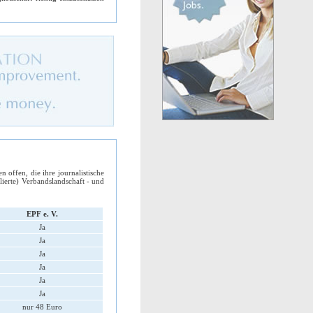
 offen, die ihre journalistische
lierte) Verbandslandschaft - und
EPF e. V.
Ja
Ja
Ja
Ja
Ja
Ja
nur 48 Euro