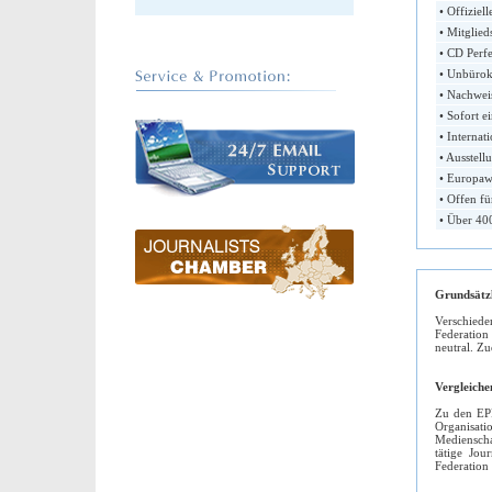
• Offiziel
• Mitglieds
• CD Perfe
• Unbürokr
• Nachweis
• Sofort e
• Internat
• Ausstell
• Europawe
• Offen fü
• Über 400
Grundsätzl
Verschiede
Federation 
neutral. Zu
Vergleiche
Zu den EPF
Organisatio
Medienscha
tätige Jou
Federation 