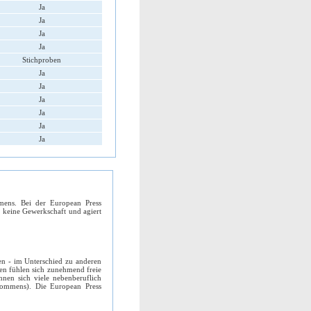
Ja
Ja
Ja
Ja
Stichproben
Ja
Ja
Ja
Ja
Ja
Ja
mmens. Bei der European Press
t keine Gewerkschaft und agiert
ren - im Unterschied zu anderen
nden fühlen sich zunehmend freie
nnen sich viele nebenberuflich
nkommens). Die European Press