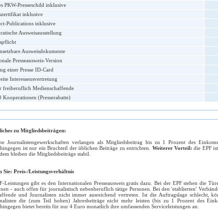
les PKW-Presseschild inklusive
zertifikat inklusive
ct-Publications inklusive
atische Ausweisausstellung
pflicht
insetzbare Ausweisdokumente
ionale Presseausweis-Version
ung einer Presse ID-Card
ite Interessensvertretung
r freiberuflich Medienschaffende
 Kooperationen (Presserabatte)
iches zu Mitgliedsbeiträgen:
ne Journalistengewerkschaften verlangen als Mitgliedsbeitrag bis zu 1 Prozent des Einko
hingegen ist nur ein Bruchteil der üblichen Beiträge zu entrichten.
Weiterer Vorteil:
die EPF is
dem bleiben die Mitgliedsbeiträge stabil.
n Sie: Preis-/Leistungsverhältnis
-Leistungen gibt es den Internationalen Presseausweis gratis dazu. Bei der EPF stehen die Tü
nen - auch offen für journalistisch nebenberuflich tätige Personen. Bei den 'etablierten' Verbä
ffende und Journalisten nicht immer ausreichend vertreten. Ist die Auftragslage schlecht, kö
rnalisten die (zum Teil hohen) Jahresbeiträge nicht mehr leisten (bis zu 1 Prozent des Ei
hingegen bietet bereits für nur 4 Euro monatlich ihre umfassenden Serviceleistungen an.