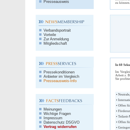
Presseausweis
zu können.
Verbandsportrait
Vorteile
Zur Anmeldung
Mitgliedschaft
In 60 Seku
Pressekonditionen
Im Verglei
Arbeit z. 
Anbieter im Vergleich
Sie profiti
Presseausweis-Info
• Neutrale
• Internat
• Offen fü
Meinungen
• Förderun
Wichtige Fragen
• Teilzeit
Impressum
Datenschutz DSGVO
• Offen fü
Vertrag widerrufen
• Geringer